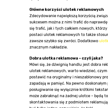
Główne korzyści ulotek reklamowych
Zdecydowanie największą korzyścią związa
sukcesem można z nimi trafić do naprawdę d
się trafić, jak i tych całkiem nowych, którz
postaci ulotek reklamowych to także stosu
zawsze szybko się zwróci. Dodatkowo
ulot
znacznym nakładzie.
Dobra ulotka reklamowa – czyli jaka?
Mówi się, że dźwignią handlu jest dobra re
ulotek reklamowych, warto wiedzieć, czym 
postawić na oryginalny i nieszablonowy pro
zapadają w pamięć. Na pewno doskonałym p
posługiwanie się wyłącznie krótkimi teksta
może zabraknąć na żadnej ulotce – będą t
skontaktowania się z podmiotem reklamują