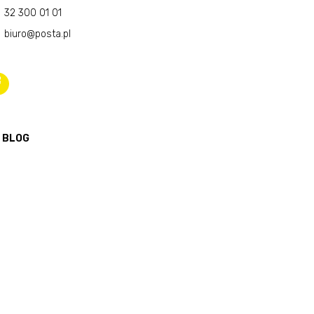
32 300 01 01
biuro@posta.pl
BLOG