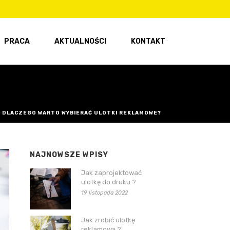
PRACA
AKTUALNOŚCI
KONTAKT
»
DLACZEGO WARTO WYBIERAĆ ULOTKI REKLAMOWE?
NAJNOWSZE WPISY
Jak zaprojektować
ulotkę do druku ?
19 listopada 2022
Jak zrobić ulotkę
reklamową ?