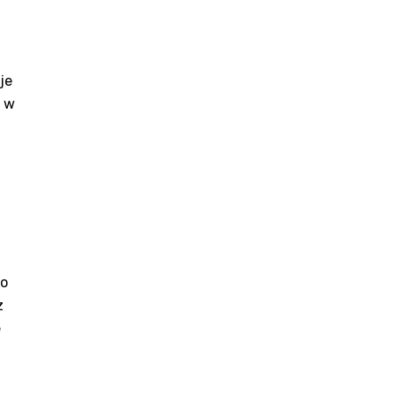
je
a w
wo
z
e