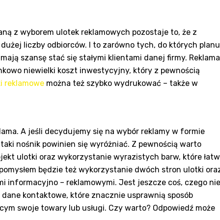
ną z wyborem ulotek reklamowych pozostaje to, że z
użej liczby odbiorców. I to zarówno tych, do których planu
y mają szansę stać się stałymi klientami danej firmy. Reklam
nkowo niewielki koszt inwestycyjny, który z pewnością
ki reklamowe
można też szybko wydrukować – także w
klama. A jeśli decydujemy się na wybór reklamy w formie
taki nośnik powinien się wyróżniać. Z pewnością warto
jekt ulotki oraz wykorzystanie wyrazistych barw, które łat
omysłem będzie też wykorzystanie dwóch stron ulotki ora
mi informacyjno – reklamowymi. Jest jeszcze coś, czego ni
o dane kontaktowe, które znacznie usprawnią sposób
cym swoje towary lub usługi. Czy warto? Odpowiedź może