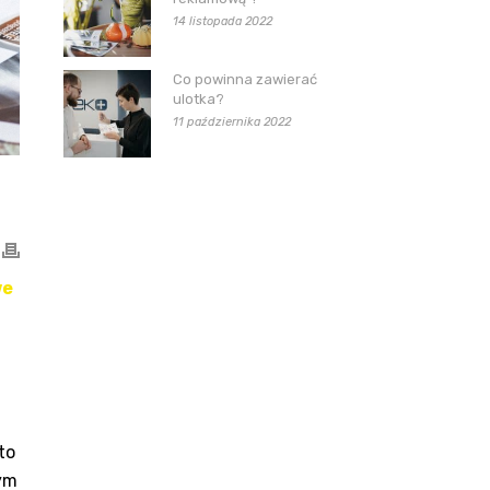
14 listopada 2022
Co powinna zawierać
ulotka?
11 października 2022
we
to
ym