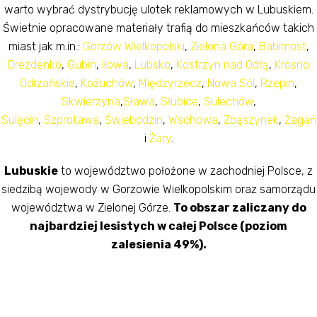
warto wybrać dystrybucję ulotek reklamowych w Lubuskiem.
Świetnie opracowane materiały trafią do mieszkańców takich
miast jak m.in.:
Gorzów Wielkopolski
,
Zielona Góra
,
Babimost
,
Drezdenko
,
Gubin
,
Iłowa
,
Lubsko
,
Kostrzyn nad Odrą
,
Krosno
Odrzańskie
,
Kożuchów
,
Międzyrzecz
,
Nowa Sól
,
Rzepin
,
Skwierzyna
,
Sława
,
Słubice
,
Sulechów
,
Sulęcin
,
Szprotawa
,
Świebodzin
,
Wschowa
,
Zbąszynek
,
Żagań
i
Żary
.
Lubuskie
to województwo położone w zachodniej Polsce, z
siedzibą wojewody w Gorzowie Wielkopolskim oraz samorządu
województwa w Zielonej Górze.
To obszar zaliczany do
najbardziej lesistych w całej Polsce (poziom
zalesienia 49%).