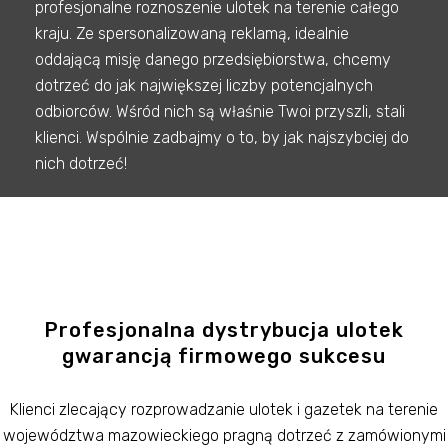
profesjonalne roznoszenie ulotek na terenie całego
kraju. Ze spersonalizowaną reklamą, idealnie
oddającą misję danego przedsiębiorstwa, chcemy
dotrzeć do jak największej liczby potencjalnych
odbiorców. Wśród nich są właśnie Twoi przyszli, stali
klienci. Wspólnie zadbajmy o to, by jak najszybciej do
nich dotrzeć!
Profesjonalna dystrybucja ulotek
gwarancją firmowego sukcesu
Klienci zlecający rozprowadzanie ulotek i gazetek na terenie
województwa mazowieckiego pragną dotrzeć z zamówionymi