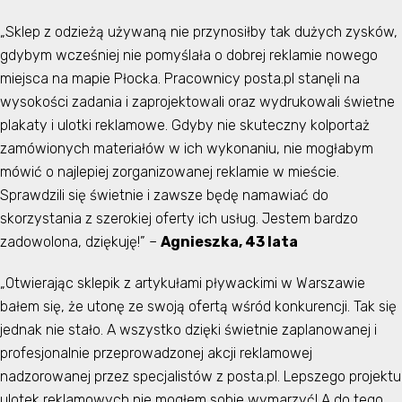
„Sklep z odzieżą używaną nie przynosiłby tak dużych zysków,
gdybym wcześniej nie pomyślała o dobrej reklamie nowego
miejsca na mapie Płocka. Pracownicy posta.pl stanęli na
wysokości zadania i zaprojektowali oraz wydrukowali świetne
plakaty i ulotki reklamowe. Gdyby nie skuteczny kolportaż
zamówionych materiałów w ich wykonaniu, nie mogłabym
mówić o najlepiej zorganizowanej reklamie w mieście.
Sprawdzili się świetnie i zawsze będę namawiać do
skorzystania z szerokiej oferty ich usług. Jestem bardzo
zadowolona, dziękuję!” –
Agnieszka, 43 lata
„Otwierając sklepik z artykułami pływackimi w Warszawie
bałem się, że utonę ze swoją ofertą wśród konkurencji. Tak się
jednak nie stało. A wszystko dzięki świetnie zaplanowanej i
profesjonalnie przeprowadzonej akcji reklamowej
nadzorowanej przez specjalistów z posta.pl. Lepszego projektu
ulotek reklamowych nie mogłem sobie wymarzyć! A do tego