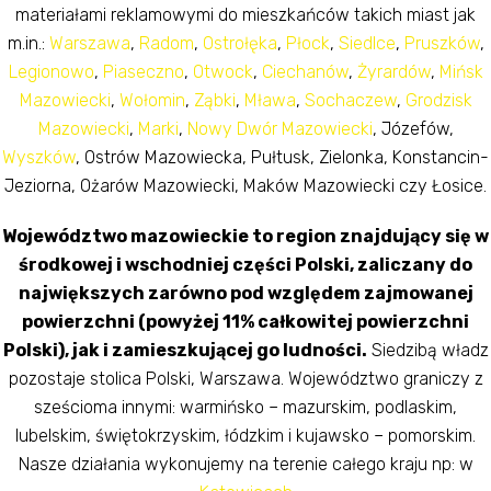
materiałami reklamowymi do mieszkańców takich miast jak
m.in.:
Warszawa
,
Radom
,
Ostrołęka
,
Płock
,
Siedlce
,
Pruszków
,
Legionowo
,
Piaseczno
,
Otwock
,
Ciechanów
,
Żyrardów
,
Mińsk
Mazowiecki
,
Wołomin
,
Ząbki
,
Mława
,
Sochaczew
,
Grodzisk
Mazowiecki
,
Marki
,
Nowy Dwór Mazowiecki
, Józefów,
Wyszków
, Ostrów Mazowiecka, Pułtusk, Zielonka, Konstancin-
Jeziorna, Ożarów Mazowiecki, Maków Mazowiecki czy Łosice.
Województwo mazowieckie to region znajdujący się w
środkowej i wschodniej części Polski, zaliczany do
największych zarówno pod względem zajmowanej
powierzchni (powyżej 11% całkowitej powierzchni
Polski), jak i zamieszkującej go ludności.
Siedzibą władz
pozostaje stolica Polski, Warszawa. Województwo graniczy z
sześcioma innymi: warmińsko – mazurskim, podlaskim,
lubelskim, świętokrzyskim, łódzkim i kujawsko – pomorskim.
Nasze działania wykonujemy na terenie całego kraju np: w