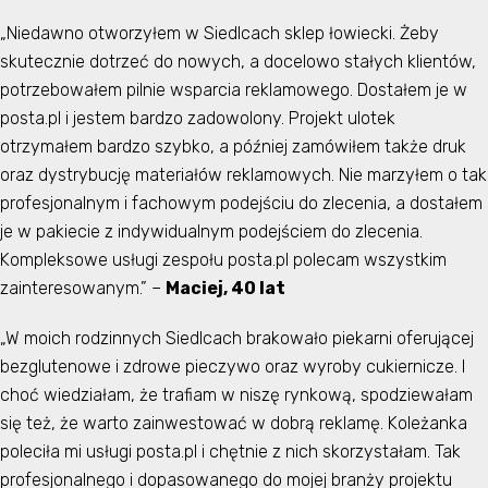
„Niedawno otworzyłem w Siedlcach sklep łowiecki. Żeby
skutecznie dotrzeć do nowych, a docelowo stałych klientów,
potrzebowałem pilnie wsparcia reklamowego. Dostałem je w
posta.pl i jestem bardzo zadowolony. Projekt ulotek
otrzymałem bardzo szybko, a później zamówiłem także druk
oraz dystrybucję materiałów reklamowych. Nie marzyłem o tak
profesjonalnym i fachowym podejściu do zlecenia, a dostałem
je w pakiecie z indywidualnym podejściem do zlecenia.
Kompleksowe usługi zespołu posta.pl polecam wszystkim
zainteresowanym.” –
Maciej, 40 lat
„W moich rodzinnych Siedlcach brakowało piekarni oferującej
bezglutenowe i zdrowe pieczywo oraz wyroby cukiernicze. I
choć wiedziałam, że trafiam w niszę rynkową, spodziewałam
się też, że warto zainwestować w dobrą reklamę. Koleżanka
poleciła mi usługi posta.pl i chętnie z nich skorzystałam. Tak
profesjonalnego i dopasowanego do mojej branży projektu