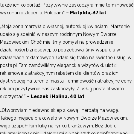
także ich kolportaż. Pozytywnie zaskoczyła mnie terminowość
wykonania zlecenia. Polecam.” –
Matylda, 37 lat
„Moja żona marzyła o własnej, autorskiej kwiaciarni. Marzenie
udało się spełnić w naszym rodzinnym Nowym Dworze
Mazowieckim. Choć mieliśmy pomysł na prowadzenie
działalności biznesowej, to potrzebowaliśmy wsparcia w
działaniach reklamowych. Udało się trafić na świetne usługi w
posta.pl. Tam zamówiliśmy eleganckie wizytówki, ulotki
reklamowe z atrakcyjnym rabatem dla klientów oraz ich
dystrybucję na terenie miasta. Terminowość i atrakcyjne ceny
reklam pozytywnie nas zaskoczyły. Z usług posta.pl warto
skorzystać.” –
Leszek i Halina, 40 lat
„Otworzyłam niedawno sklep z kawą i herbatą na wagę.
Takiego miejsca brakowało w Nowym Dworze Mazowieckim,
więc uzupełniłam lukę na rynku branżowym. Bez dobrej
reklamy jednak nie udałoby mi się tak szybko poinformować