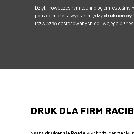
Dzięki nowoczesnym technologiom jesteśmy 
potrzeb możesz wybrać między
drukiem cy
rozwiązań dostosowanych do Twojego biznesu,
DRUK DLA FIRM RACI
Nasza
drukarnia Posta
wychodzi naprzeciw po