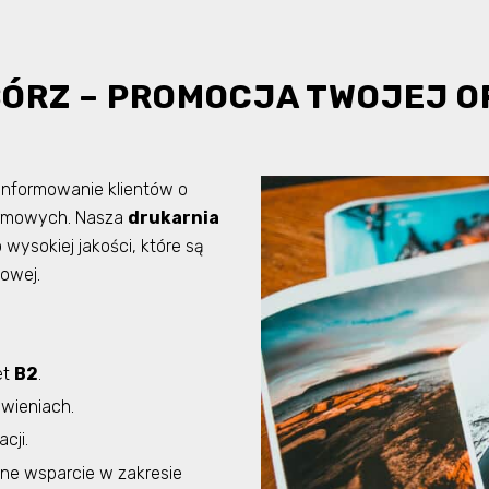
BÓRZ – PROMOCJA TWOJEJ 
informowanie klientów o
irmowych. Nasza
drukarnia
 wysokiej jakości, które są
owej.
et
B2
.
wieniach.
cji.
łne wsparcie w zakresie