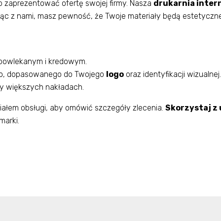
 zaprezentować ofertę swojej firmy. Nasza
drukarnia inter
c z nami, masz pewność, że Twoje materiały będą estetyczne, 
 powlekanym i kredowym.
ego, dopasowanego do Twojego
logo
oraz identyfikacji wizualnej.
zy większych nakładach.
ałem obsługi, aby omówić szczegóły zlecenia.
Skorzystaj z 
marki.