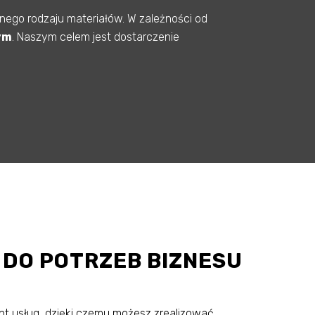
nego rodzaju materiałów. W zależności od
ym
. Naszym celem jest dostarczenie
 DO POTRZEB BIZNESU
t usług, dzięki czemu możesz zrealizować