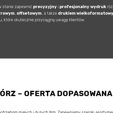
w stanie zapewnić
precyzyjny
i
profesjonalny
wydruk
róż
frowym
,
offsetowym
, a także
drukiem wielkoformatow
 które skutecznie przyciągną uwagę klientów.
BÓRZ – OFERTA DOPASOWANA
trzebom małych i dużych firm. Zapewniamy szeroki asortymen