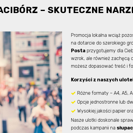
ACIBÓRZ – SKUTECZNE NARZ
Promocja lokalna wciąż pozo
na dotarcie do szerokiego g
Posta
przygotujemy dla Ciebi
wzrok, ale również zachęcą do
możesz dopasować treść i for
Korzyści z naszych ulote
Różne formaty – A4, A5, A
Opcje jednostronne lub d
Wysokiej jakości papier o
Nasze ulotki doskonale spraw
podczas kampanii na
słupa