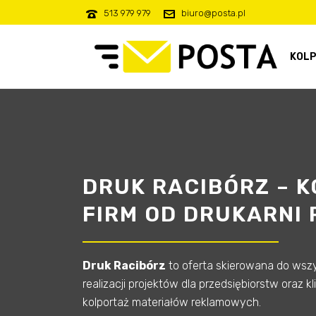
513 979 979
biuro@posta.pl
KOLP
DRUK RACIBÓRZ – 
FIRM OD DRUKARNI
Druk Racibórz
to oferta skierowana do wszy
realizacji projektów dla przedsiębiorstw oraz
kolportaż materiałów reklamowych.