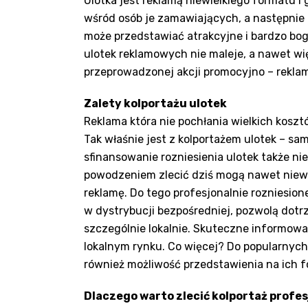
Ulotka jest reklamą niewielkiego formatu i
wśród osób je zamawiających, a następnie 
może przedstawiać atrakcyjne i bardzo boga
ulotek reklamowych nie maleje, a nawet wię
przeprowadzonej akcji promocyjno – rekla
Zalety kolportażu ulotek
Reklama która nie pochłania wielkich koszt
Tak właśnie jest z kolportażem ulotek – s
sfinansowanie rozniesienia ulotek także nie
powodzeniem zlecić dziś mogą nawet niewi
reklamę. Do tego profesjonalnie rozniesio
w dystrybucji bezpośredniej, pozwolą dotrz
szczególnie lokalnie. Skuteczne informow
lokalnym rynku. Co więcej? Do popularnyc
również możliwość przedstawienia na ich 
Dlaczego warto zlecić kolportaż profe