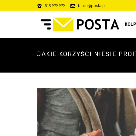
513 979 979
biuro@posta.pl
KOLP
JAKIE KORZYŚCI NIESIE PR