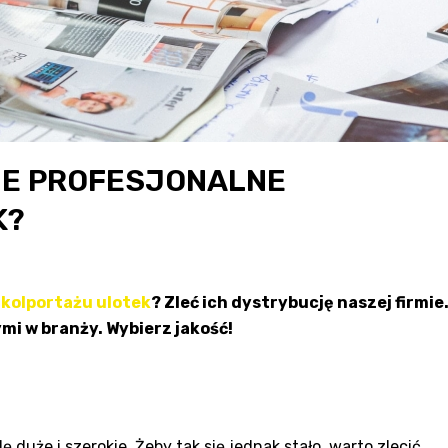
SIE PROFESJONALNE
K?
 kolportażu ulotek
? Zleć ich dystrybucję naszej firmie
mi w branży. Wybierz jakość!
duże i szerokie. Żeby tak się jednak stało, warto zlecić