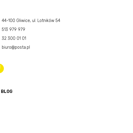
44-100 Gliwice, ul. Lotników 54
513 979 979
32 300 01 01
biuro@posta.pl
BLOG