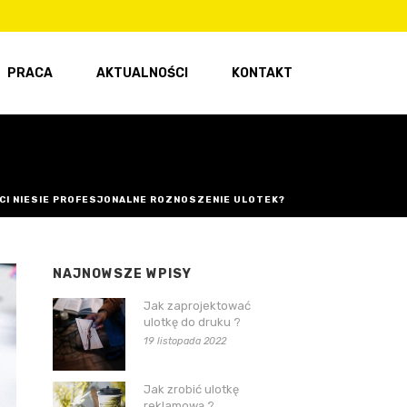
PRACA
AKTUALNOŚCI
KONTAKT
CI NIESIE PROFESJONALNE ROZNOSZENIE ULOTEK?
NAJNOWSZE WPISY
Jak zaprojektować
ulotkę do druku ?
19 listopada 2022
Jak zrobić ulotkę
reklamową ?