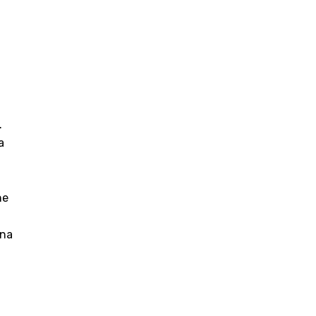
.
a
ne
 na