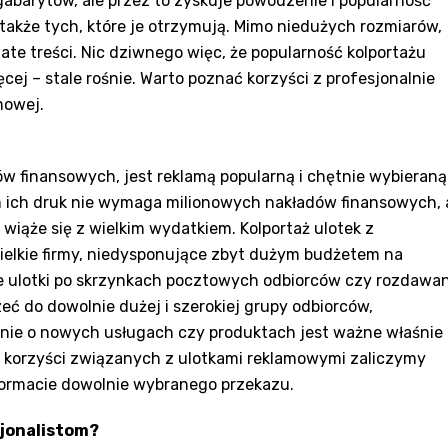
 gabarytów, ale przez to zyskuje powodzenie i popularność
także tych, które je otrzymują. Mimo niedużych rozmiarów,
te treści. Nic dziwnego więc, że popularność kolportażu
cej – stale rośnie. Warto poznać korzyści z profesjonalnie
mowej.
ów finansowych, jest reklamą popularną i chętnie wybieraną
am ich druk nie wymaga milionowych nakładów finansowych, 
 wiąże się z wielkim wydatkiem. Kolportaż ulotek z
elkie firmy, niedysponujące zbyt dużym budżetem na
ne ulotki po skrzynkach pocztowych odbiorców czy rozdawa
eć do dowolnie dużej i szerokiej grupy odbiorców,
anie o nowych usługach czy produktach jest ważne właśnie
h korzyści związanych z ulotkami reklamowymi zaliczymy
formacie dowolnie wybranego przekazu.
sjonalistom?