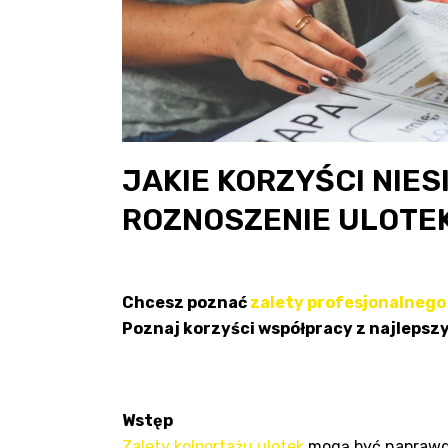
JAKIE KORZYŚCI NIE
ROZNOSZENIE ULOTE
Chcesz poznać
zalety profesjonalnego
Poznaj korzyści współpracy z najlepszy
Wstęp
Zalety kolportażu ulotek
mogą być naprawdę 