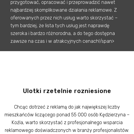
przygotować, opracować i przeprowadzić nawet
najbardziej skomplikowane działania reklamowe. Z
oferowanych przez nich usług warto skorzystać –
tym bardziej, że lista tych usług jest naprawdę
szeroka i bardzo różnorodna, a do tego dostępna
zawsze na czas i w atrakcyjnych cenach!/span>
Ulotki rzetelnie rozniesione
Chcąc dotrzeć z reklamą do jak największej liczby
mieszkańców liczącego ponad 55 000 osób Kędzierzyna –
Koźla, warto skorzystać z profesjonalnego wsparcia
reklamowego doświadczonych w branży profesjonalistów.