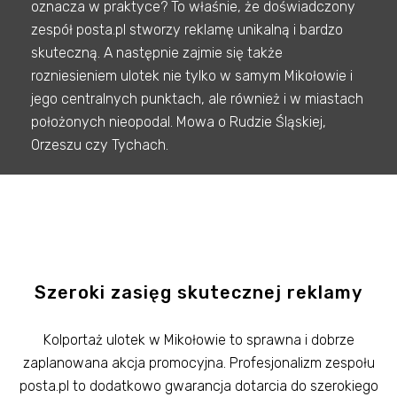
oznacza w praktyce? To właśnie, że doświadczony
zespół posta.pl stworzy reklamę unikalną i bardzo
skuteczną. A następnie zajmie się także
rozniesieniem ulotek nie tylko w samym Mikołowie i
jego centralnych punktach, ale również i w miastach
położonych nieopodal. Mowa o Rudzie Śląskiej,
Orzeszu czy Tychach.
Szeroki zasięg skutecznej reklamy
Kolportaż ulotek w Mikołowie to sprawna i dobrze
zaplanowana akcja promocyjna. Profesjonalizm zespołu
posta.pl to dodatkowo gwarancja dotarcia do szerokiego