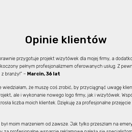
Opinie klientów
rawnie przygotuje projekt wizytówek dla mojej firmy, a dodatko
zaskoczony pełnym profesjonalizmem oferowanych usług. Z pewn
z branży!” –
Marcin, 36 lat
 wiedziałam, że muszę coś zrobić, by przyciągnąć uwagę klien
ojekt, ale i wykonanie nowego logo firmy, jak i wizytówek. Współ
sła liczba moich klientek. Dziękuję za profesjonalne przejęci
ył moim marzeniem od zawsze. Jak tylko przeszłam na emerytur
y za profesjonalne wsparcie reklamowe należą się specjalisto