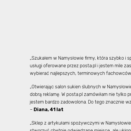
„Szukałem w Namysłowie firmy, która szybko i sp
usługi oferowane przez posta.pl i jestem mile 
wybierać najlepszych, terminowych fachowców 
„Otwierając salon sukien ślubnych w Namysłowie
dobrą reklamę. W posta.pl zamówiłam nie tylko pr
jestem bardzo zadowolona. Do tego znacznie wzro
–
Diana, 41 lat
„Sklep z artykułami spożywczymi w Namysłowie b
stworzyć chętnie odwiedzane miejsce, ale ukłon