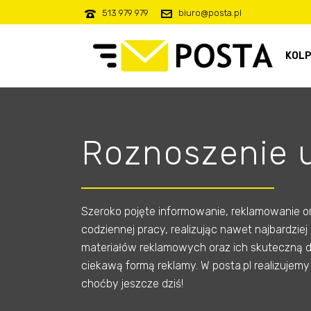
513 979 979
biuro@posta.pl
KOLP
Roznoszenie 
Szeroko pojęte informowanie, reklamowanie or
codziennej pracy, realizując nawet najbardzi
materiałów reklamowych oraz ich skuteczną dy
ciekawą formą reklamy. W posta.pl realizujem
choćby jeszcze dziś!