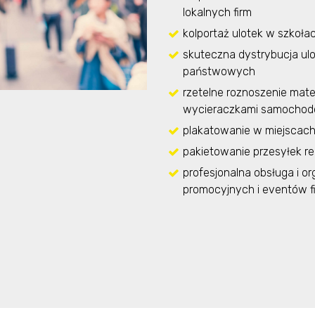
lokalnych firm
kolportaż ulotek w szkoł
skuteczna dystrybucja ulo
państwowych
rzetelne roznoszenie mate
wycieraczkami samocho
plakatowanie w miejsca
pakietowanie przesyłek r
profesjonalna obsługa i or
promocyjnych i eventów 