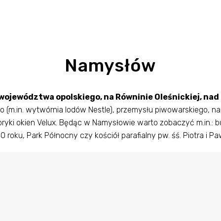
Namysłów
województwa opolskiego, na Równinie Oleśnickiej, nad
 (m.in. wytwórnia lodów Nestle), przemysłu piwowarskiego, n
fabryki okien Velux. Będąc w Namysłowie warto zobaczyć m.in.:
0 roku, Park Północny czy kościół parafialny pw. śś. Piotra i Pa