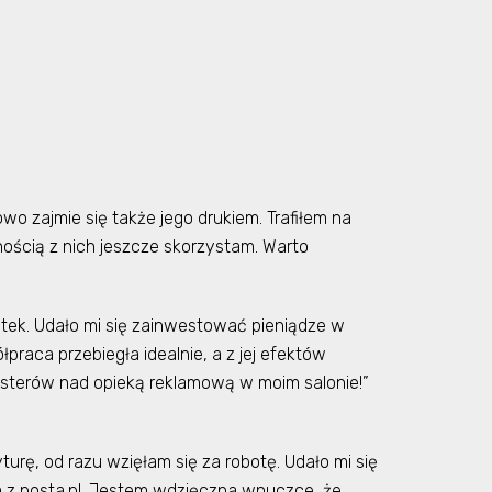
wo zajmie się także jego drukiem. Trafiłem na
ością z nich jeszcze skorzystam. Warto
tek. Udało mi się zainwestować pieniądze w
praca przebiegła idealnie, a z jej efektów
e sterów nad opieką reklamową w moim salonie!”
ę, od razu wzięłam się za robotę. Udało mi się
m z posta.pl. Jestem wdzięczna wnuczce, że