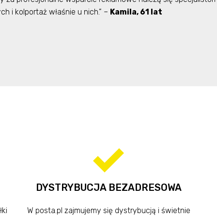
 i kolportaż właśnie u nich.” –
Kamila, 61 lat
DYSTRYBUCJA BEZADRESOWA
ki
W posta.pl zajmujemy się dystrybucją i świetnie