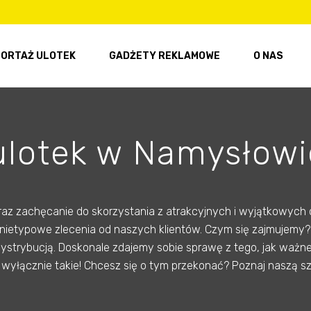
ORTAŻ ULOTEK
GADŻETY REKLAMOWE
O NAS
ulotek w Namysłowi
az zachęcanie do skorzystania z atrakcyjnych i wyjątkowych o
ej nietypowe zlecenia od naszych klientów. Czym się zajmujem
strybucją. Doskonale zdajemy sobie sprawę z tego, jak ważne j
y wyłącznie takie! Chcesz się o tym przekonać? Poznaj naszą 