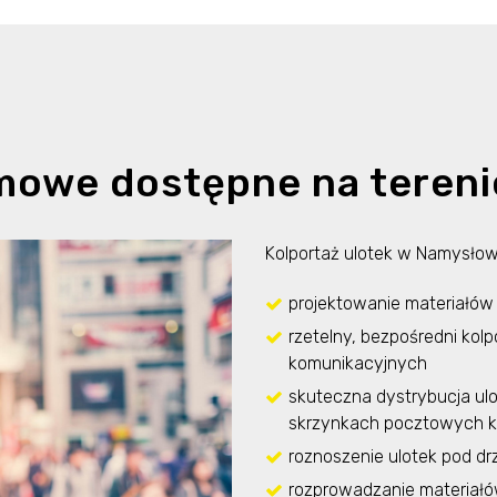
amowe dostępne na teren
Kolportaż ulotek w Namysłow
projektowanie materiałów 
rzetelny, bezpośredni kol
komunikacyjnych
skuteczna dystrybucja ul
skrzynkach pocztowych k
roznoszenie ulotek pod dr
rozprowadzanie materiałó