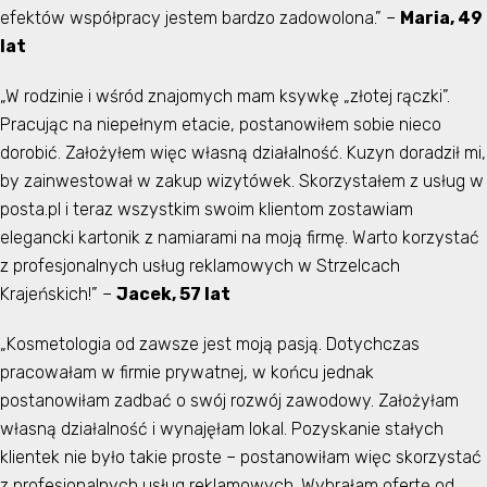
efektów współpracy jestem bardzo zadowolona.” –
Maria, 49
lat
„W rodzinie i wśród znajomych mam ksywkę „złotej rączki”.
Pracując na niepełnym etacie, postanowiłem sobie nieco
dorobić. Założyłem więc własną działalność. Kuzyn doradził mi,
by zainwestował w zakup wizytówek. Skorzystałem z usług w
posta.pl i teraz wszystkim swoim klientom zostawiam
elegancki kartonik z namiarami na moją firmę. Warto korzystać
z profesjonalnych usług reklamowych w Strzelcach
Krajeńskich!” –
Jacek, 57 lat
„Kosmetologia od zawsze jest moją pasją. Dotychczas
pracowałam w firmie prywatnej, w końcu jednak
postanowiłam zadbać o swój rozwój zawodowy. Założyłam
własną działalność i wynajęłam lokal. Pozyskanie stałych
klientek nie było takie proste – postanowiłam więc skorzystać
z profesjonalnych usług reklamowych. Wybrałam ofertę od