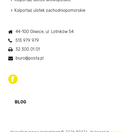
Kolportaż ulotek zachodniopomorskie
44-100 Gliwice, ul. Lotników 54
513 979 979
32 300 01 01
biuro@posta.pl
BLOG
Wszystkie prawa zastrzeżone © 2026 POSTA. Wykonanie
Michał