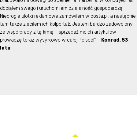
brakowało mi odwagi do spełnienia marzenia. W końcu jednak
dopiąłem swego i uruchomiłem działalność gospodarczą.
Niedrogie ulotki reklamowe zamówiłem w posta.pl, a następnie
tam także zleciłem ich kolportaż. Jestem bardzo zadowolony
ze współpracy z tą firmą – sprzedaż moich artykułów
prowadzę teraz wysyłkowo w całej Polsce!” –
Konrad, 53
lata